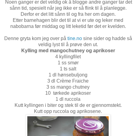
Noen ganger er det veldig ok å blogge andre ganger tar det
sånn tid, spesielt når jeg ikke er så flink til å planlegge.
Derfor er det litt sånn til og fra her om dagen.
Etter barnehagen blir det til at vi er ute og leker med
nabobarna før middag og litt leketid før det er kvelden.
Denne gryta kom jeg over på
tine.no
sine sider og hadde så
veldig lyst til å prøve den ut.
Kylling med mangochutney og aprikoser
4
kyllingfilet
1
ss
smør
1
ts
salt
1
dl
hønsebuljong
3
dl
Crème Fraiche
3
ss
mango chutney
10
tørkede
aprikoser
1
dl
ruccola
Kutt kyllingen i biter og stek til de er gjennomstekt.
Kutt opp ruccola og aprikosene.