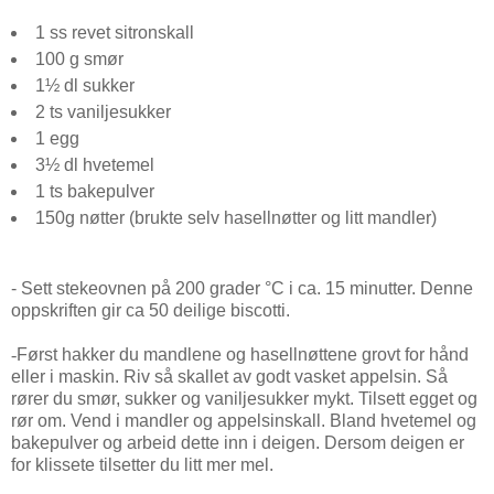
1
ss revet
sitronskall
100
g smør
1½
dl
sukker
2
ts
vaniljesukker
1
egg
3½
dl
hvetemel
1
ts
bakepulver
150g nøtter (brukte selv hasellnøtter og litt mandler)
- Sett stekeovnen på 200 grader °C i ca. 15 minutter. Denne
oppskriften gir ca 50 deilige biscotti.
-
Først hakker du mandlene og hasellnøttene grovt for hånd
eller i maskin. Riv så skallet av godt vasket appelsin. Så
rører du smør, sukker og vaniljesukker mykt. Tilsett egget og
rør om. Vend i mandler og appelsinskall. Bland hvetemel og
bakepulver og arbeid dette inn i deigen. Dersom deigen er
for klissete tilsetter du litt mer mel.