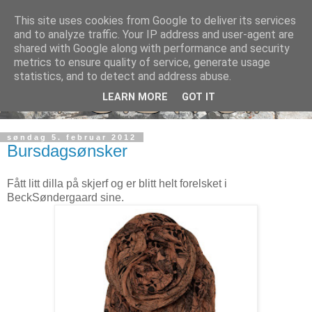
This site uses cookies from Google to deliver its services
and to analyze traffic. Your IP address and user-agent are
shared with Google along with performance and security
metrics to ensure quality of service, generate usage
statistics, and to detect and address abuse.
LEARN MORE
GOT IT
søndag 5. februar 2012
Bursdagsønsker
Fått litt dilla på skjerf og er blitt helt forelsket i
BeckSøndergaard sine.