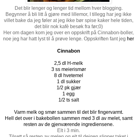
Det blir lenger og lenger tid mellom hver blogging.
Begynner å bli litt å gjøre med lillemor, I tillegg har jeg ikke
villet bake da jeg føler at jeg ikke bør spise kaker hele tiden,
det blir nok kafè besøk fra før;0)
Her om dagen kom jeg over en oppskrift på Cinnabon-boller,
noe jeg har hatt lyst til å prøve lenge.
Oppskriften fant jeg
her
Cinnabon
2,5 dl H-melk
3 ss meierismør
8 dl hvetemel
1 dl sukker
1/2 pk gjær
1 egg
1/2 ts salt
Varm melk og smør sammen til det blir fingervarmt.
Hell det over i bakebollen sammen med 3 dl av melet, samt
resten av de gjenværende ingrediensene.
Elt i 3 min.
Tilsett så resten av melen og elt til deigen slipper taket i