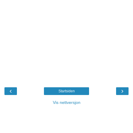
‹
›
Startsiden
Vis nettversjon