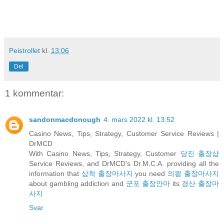
Peistrollet
kl.
13:06
Del
1 kommentar:
sandonmacdonough
4. mars 2022 kl. 13:52
Casino News, Tips, Strategy, Customer Service Reviews |
DrMCD
With Casino News, Tips, Strategy, Customer
당진 출장샵
Service Reviews, and DrMCD's Dr.M.C.A. providing all the
information that
삼척 출장마사지
you need
의왕 출장마사지
about gambling addiction and
군포 출장안마
its
경산 출장마
사지
Svar